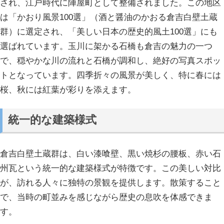
され、江戸時代に陣屋町として整備されました。この地区
は「かおり風景100選」（酒と醤油のかおる倉吉白壁土蔵
群）に選定され、「美しい日本の歴史的風土100選」にも
選ばれています。玉川に架かる石橋も倉吉の魅力の一つ
で、穏やかな川の流れと石橋が調和し、絶好の写真スポッ
トとなっています。四季折々の風景が美しく、特に春には
桜、秋には紅葉が彩りを添えます。
統一的な建築様式
倉吉白壁土蔵群は、白い漆喰壁、黒い焼杉の腰板、赤い石
州瓦という統一的な建築様式が特徴です。この美しい対比
が、訪れる人々に独特の景観を提供します。散策すること
で、当時の町並みを感じながら歴史の息吹を体感できま
す。