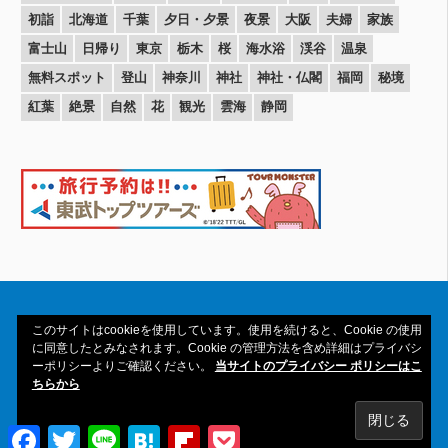
初詣
北海道
千葉
夕日・夕景
夜景
大阪
夫婦
家族
富士山
日帰り
東京
栃木
桜
海水浴
渓谷
温泉
無料スポット
登山
神奈川
神社
神社・仏閣
福岡
秘境
紅葉
絶景
自然
花
観光
雲海
静岡
このサイトはcookieを使用しています。使用を続けると、Cookie の使用
に同意したとみなされます。Cookie の管理方法を含め詳細はプライバシ
ーポリシーよりご確認ください。
当サイトのプライバシー ポリシーはこ
Copyright© 2016-2026amAtavi All Rights
ちらから
Reserved.
Facebook
Twitter
Line
Hatena
Flipboard
Pocket