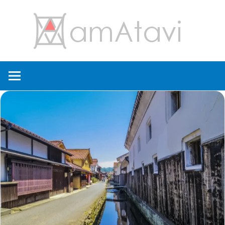
コ
amA
ン
テ
ン
旅
ツ
を
へ
見
ス
て
キ
→
ッ
旅
プ
に
出
よ
う