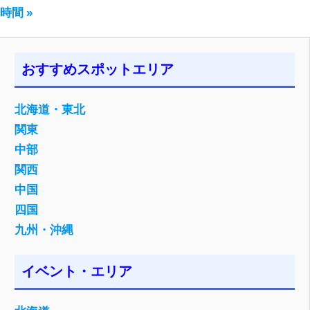
の
稿:
時間
ナ
投
ビ
稿:
ゲ
おすすめスポットエリア
ー
北海道・東北
シ
関東
ョ
中部
関西
ン
中国
四国
九州・沖縄
イベント・エリア