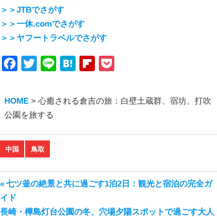
＞＞JTBでさがす
＞＞一休.comでさがす
＞＞ヤフートラベルでさがす
Facebook
Twitter
Line
Hatena
Flipboard
Pocket
HOME
>
心癒される倉吉の旅：白壁土蔵群、宿坊、打吹
公園を旅する
中国
鳥取
前
七ツ釜の絶景と共に過ごす1泊2日：観光と宿泊の完全ガ
投
の
イド
稿
次
投
長崎・樺島灯台公園の冬、穴場夕陽スポットで過ごす大人