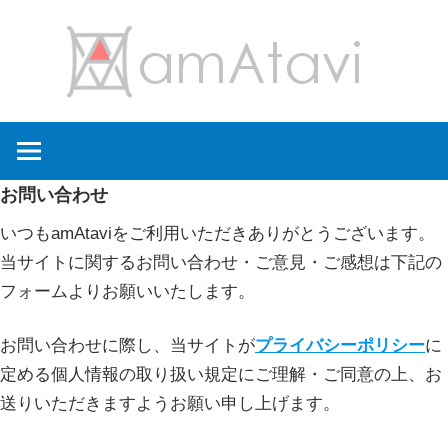
コ
amA
ン
テ
ン
旅
ツ
を
へ
見
ス
お問い合わせ
て
キ
→
いつもamAtaviをご利用いただきありがとうございます。
ッ
旅
当サイトに関するお問い合わせ・ご意見・ご感想は下記の
プ
に
フォームよりお願いいたします。
出
よ
お問い合わせに際し、当サイトが
プライバシーポリシー
に
う
定める個人情報の取り扱い規定にご理解・ご同意の上、お
送りいただきますようお願い申し上げます。