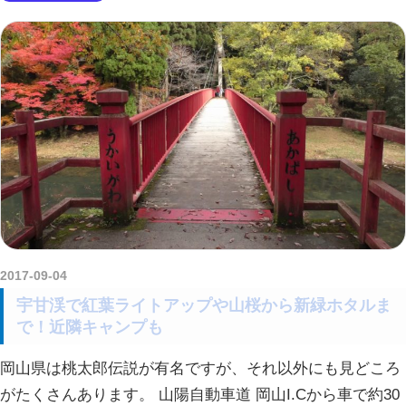
2017-09-04
amataViNavi
宇甘渓で紅葉ライトアップや山桜から新緑ホタルま
で！近隣キャンプも
岡山県は桃太郎伝説が有名ですが、それ以外にも見どころ
がたくさんあります。 山陽自動車道 岡山I.Cから車で約30