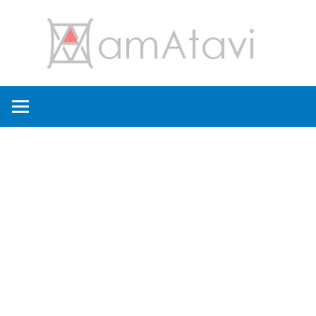
コ
amA
ン
テ
ン
旅
ツ
を
へ
見
ス
て
キ
→
ッ
旅
プ
に
出
よ
う