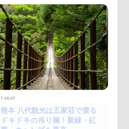
17-10-27
amataViNavi
熊本 八代観光は五家荘で渡る
ドキドキの吊り橋！新緑・紅