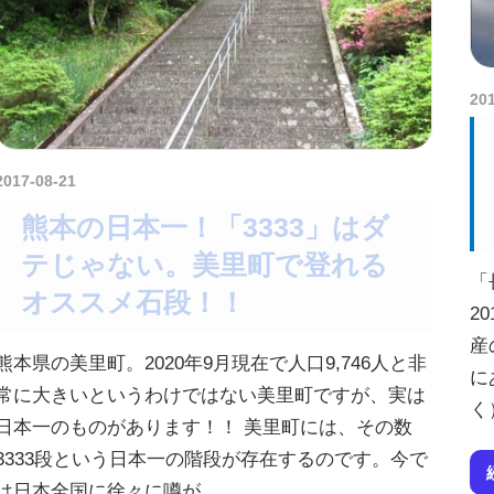
20
2017-08-21
amataViNavi
熊本の日本一！「3333」はダ
テじゃない。美里町で登れる
「
オススメ石段！！
2
産
熊本県の美里町。2020年9月現在で人口9,746人と非
に
常に大きいというわけではない美里町ですが、実は
く
日本一のものがあります！！ 美里町には、その数
3333段という日本一の階段が存在するのです。今で
は日本全国に徐々に噂が