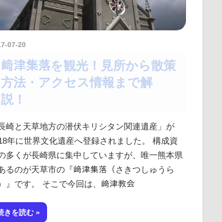
17-07-20
kurosuke
﨑津集落を観光！見所から散策
方法・アクセス情報まで解
説！
長崎と天草地方の潜伏キリシタン関連遺産」が
018年に世界文化遺産へ登録されました。 構成資
の多くが長崎県に集中していますが、唯一熊本県
あるのが天草市の『﨑津集落（さきつしゅうら
）』です。 そこで今回は、﨑津教会
続きを読む