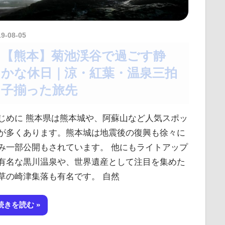
19-08-05
amataViNavi
【熊本】菊池渓谷で過ごす静
かな休日｜涼・紅葉・温泉三拍
子揃った旅先
じめに 熊本県は熊本城や、阿蘇山など人気スポッ
が多くあります。熊本城は地震後の復興も徐々に
み一部公開もされています。 他にもライトアップ
有名な黒川温泉や、世界遺産として注目を集めた
草の崎津集落も有名です。 自然
続きを読む