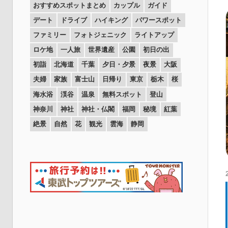
おすすめスポットまとめ
カップル
ガイド
デート
ドライブ
ハイキング
パワースポット
ファミリー
フォトジェニック
ライトアップ
ロケ地
一人旅
世界遺産
公園
初日の出
初詣
北海道
千葉
夕日・夕景
夜景
大阪
夫婦
家族
富士山
日帰り
東京
栃木
桜
海水浴
渓谷
温泉
無料スポット
登山
神奈川
神社
神社・仏閣
福岡
秘境
紅葉
絶景
自然
花
観光
雲海
静岡