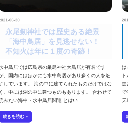
2021-06-30
amataViNavi
20
永尾剱神社では歴史ある絶景
「海中鳥居」を見逃せない！
不知火は年に１度の奇跡！
水中鳥居では広島県の厳島神社大鳥居が有名です
は
が、国内にはほかにも水中鳥居があり多くの人を魅
ト
了しています。 海の中に建てられたものだけではな
進
く、中には湖の中に建つものもあります。 合わせて
で
読みたい海中・水中鳥居関連 とはい
天
続きを読む