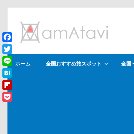
コ
ン
am
テ
ン
ツ
Facebook
旅
へ
を
Twitter
ホーム
全国おすすめ旅スポット
全国
ス
見
Line
キ
て
ッ
→
Hatena
プ
旅
Flipboard
に
Pocket
出
よ
う