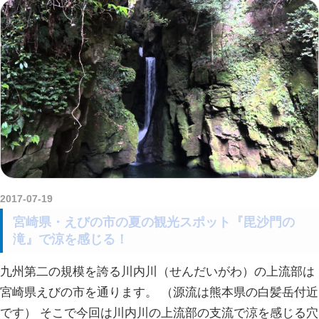
2017-07-19
kurosuke
宮崎県・えびの市の夏の観光スポット『毘沙門の
滝』で涼を感じる！
九州第二の規模を誇る川内川（せんだいがわ）の上流部は
宮崎県えびの市を通ります。 （源流は熊本県の白髪岳付近
です） そこで今回は川内川の上流部の支流で涼を感じる穴