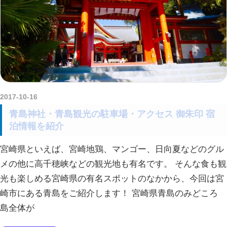
2017-10-16
amataViNavi
青島神社・青島観光の駐車場・アクセス 御朱印 宿
泊情報を紹介
宮崎県といえば、宮崎地鶏、マンゴー、日向夏などのグル
メの他に高千穂峡などの観光地も有名です。 そんな食も観
光も楽しめる宮崎県の有名スポットのなかから、今回は宮
崎市にある青島をご紹介します！ 宮崎県青島のみどころ
島全体が