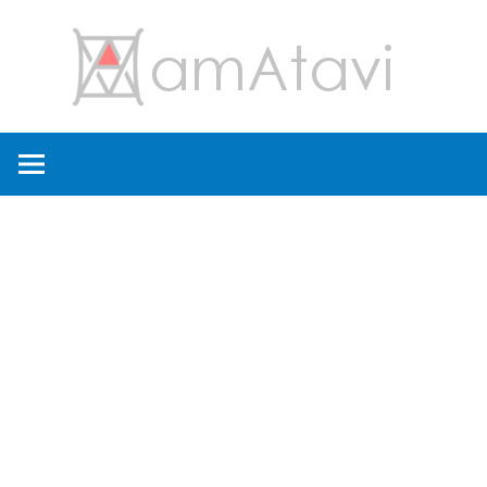
コ
amA
ン
テ
ン
旅
ツ
を
へ
見
ス
て
キ
→
ッ
旅
プ
に
出
よ
う