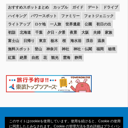
おすすめスポットまとめ
カップル
ガイド
デート
ドライブ
ハイキング
パワースポット
ファミリー
フォトジェニック
ライトアップ
ロケ地
一人旅
世界遺産
公園
初日の出
初詣
北海道
千葉
夕日・夕景
夜景
大阪
夫婦
家族
富士山
日帰り
東京
栃木
桜
海水浴
渓谷
温泉
無料スポット
登山
神奈川
神社
神社・仏閣
福岡
秘境
紅葉
絶景
自然
花
観光
雲海
静岡
このサイトはcookieを使用しています。使用を続けると、Cookie の使用
に同意したとみなされます。Cookie の管理方法を含め詳細はプライバシ