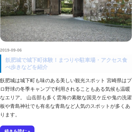
2019-09-06
amataViNavi
飫肥城で城下町体験！まつりや駐車場・アクセス食
べ歩きなどを紹介
飫肥城は城下町も味のある美しい観光スポット 宮崎県はプ
ロ野球の冬季キャンプで利用されることもある気候も温暖
なエリア。 山岳部も多く雲海の素敵な国見ケ丘や鬼の洗濯
板や青島神社でも有名な青島など人気のスポットが多くあ
ります。
続きを読む