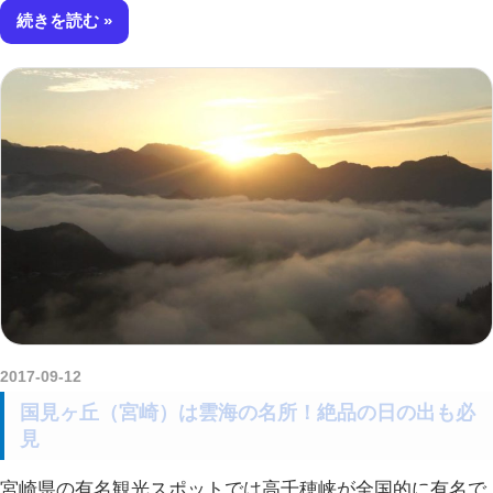
続きを読む
2017-09-12
amataViNavi
国見ヶ丘（宮崎）は雲海の名所！絶品の日の出も必
見
宮崎県の有名観光スポットでは高千穂峡が全国的に有名で