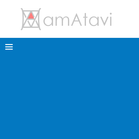
コ
amA
ン
テ
ン
旅
ツ
を
へ
見
ス
て
キ
→
ッ
旅
プ
に
出
よ
う