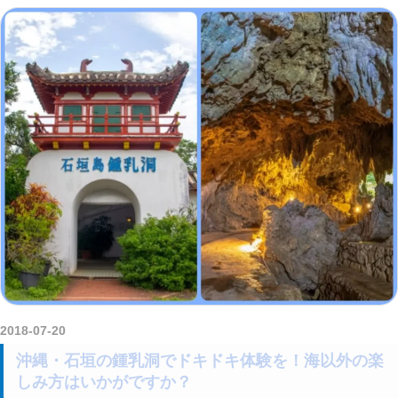
2018-07-20
amataViNavi
沖縄・石垣の鍾乳洞でドキドキ体験を！海以外の楽
しみ方はいかがですか？