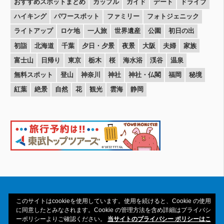
おすすめスポットまとめ
カップル
ガイド
デート
ドライブ
ハイキング
パワースポット
ファミリー
フォトジェニック
ライトアップ
ロケ地
一人旅
世界遺産
公園
初日の出
初詣
北海道
千葉
夕日・夕景
夜景
大阪
夫婦
家族
富士山
日帰り
東京
栃木
桜
海水浴
渓谷
温泉
無料スポット
登山
神奈川
神社
神社・仏閣
福岡
秘境
紅葉
絶景
自然
花
観光
雲海
静岡
このサイトはcookieを使用しています。使用を続けると、Cookie の使用
に同意したとみなされます。Cookie の管理方法を含め詳細はプライバシ
ーポリシーよりご確認ください。
当サイトのプライバシー ポリシーはこ
Copyright© 2016-2026amAtavi All Rights