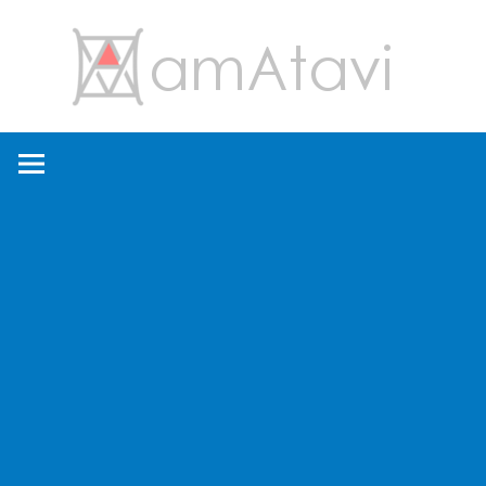
コ
amA
ン
テ
ン
旅
ツ
を
へ
見
ス
て
キ
→
ッ
旅
プ
に
出
よ
う