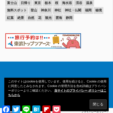
富士山
日帰り
東京
栃木
桜
海水浴
渓谷
温泉
無料スポット
登山
神奈川
神社
神社・仏閣
福岡
秘境
紅葉
絶景
自然
花
観光
雲海
静岡
このサイトはcookieを使用しています。使用を続けると、Cookie の使用
Copyright© 2016-2026amAtavi All Rights
に同意したとみなされます。Cookie の管理方法を含め詳細はプライバシ
ーポリシーよりご確認ください。
当サイトのプライバシー ポリシーはこ
Reserved.
ちらから
Facebook
Twitter
Line
Hatena
Flipboard
Pocket
プライバシーポリシー
/
amAtavi