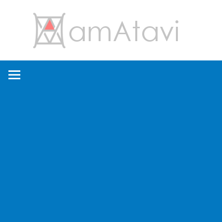
コ
amA
ン
テ
ン
旅
ツ
を
へ
見
ス
て
キ
→
ッ
旅
プ
に
出
よ
う