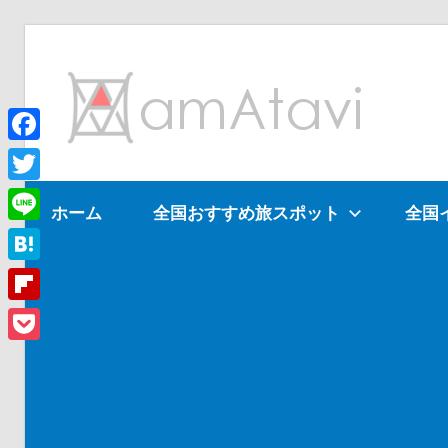
コ
ン
am
テ
ン
ツ
Facebook
旅
へ
を
Twitter
ホーム
全国おすすめ旅スポット
全国
ス
見
Line
キ
て
ッ
→
Hatena
プ
旅
Flipboard
に
Pocket
出
よ
う