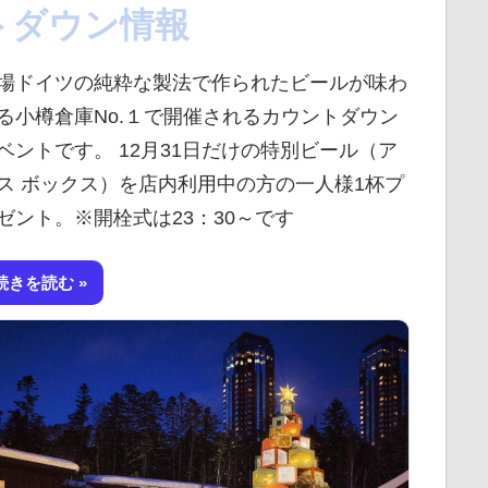
トダウン情報
場ドイツの純粋な製法で作られたビールが味わ
る小樽倉庫No.１で開催されるカウントダウン
ベントです。 12月31日だけの特別ビール（ア
ス ボックス）を店内利用中の方の一人様1杯プ
ゼント。※開栓式は23：30～です
続きを読む