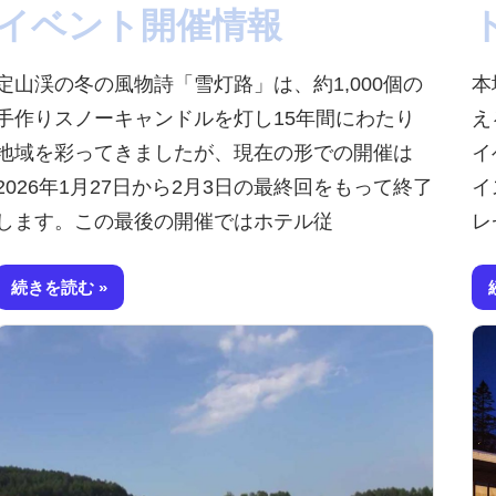
イベント開催情報
定山渓の冬の風物詩「雪灯路」は、約1,000個の
本
手作りスノーキャンドルを灯し15年間にわたり
え
地域を彩ってきましたが、現在の形での開催は
イ
2026年1月27日から2月3日の最終回をもって終了
イ
します。この最後の開催ではホテル従
レ
続きを読む