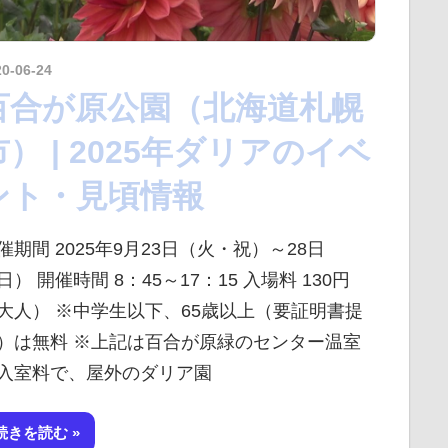
20-06-24
kurosuke
百合が原公園（北海道札幌
市） | 2025年ダリアのイベ
ント・見頃情報
催期間 2025年9月23日（火・祝）～28日
日） 開催時間 8：45～17：15 入場料 130円
大人） ※中学生以下、65歳以上（要証明書提
）は無料 ※上記は百合が原緑のセンター温室
入室料で、屋外のダリア園
続きを読む