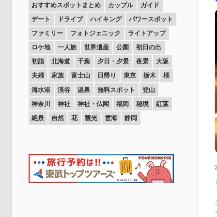
おすすめスポットまとめ
カップル
ガイド
デート
ドライブ
ハイキング
パワースポット
ファミリー
フォトジェニック
ライトアップ
ロケ地
一人旅
世界遺産
公園
初日の出
初詣
北海道
千葉
夕日・夕景
夜景
大阪
夫婦
家族
富士山
日帰り
東京
栃木
桜
海水浴
渓谷
温泉
無料スポット
登山
神奈川
神社
神社・仏閣
福岡
秘境
紅葉
絶景
自然
花
観光
雲海
静岡