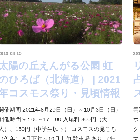
2019-08-15
kurosuke
20
太陽の丘えんがる公園 虹
のひろば（北海道） | 2021
年コスモス祭り・見頃情報
開催期間 2021年8月29日（日）～10月3日（日）
雲
開催時間 9：00～17：00 入場料 300円（大
ホ
人）、150円（中学生以下） コスモスの見ごろ
ク
（例年） 8月下旬～10月上旬 駐車場 あり （無
マ