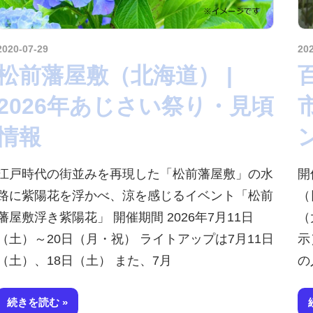
2020-07-29
amataViNavi
20
松前藩屋敷（北海道） |
2026年あじさい祭り・見頃
情報
江戸時代の街並みを再現した「松前藩屋敷」の水
開
路に紫陽花を浮かべ、涼を感じるイベント「松前
（
藩屋敷浮き紫陽花」 開催期間 2026年7月11日
（
（土）～20日（月・祝） ライトアップは7月11日
示
（土）、18日（土） また、7月
の
続きを読む