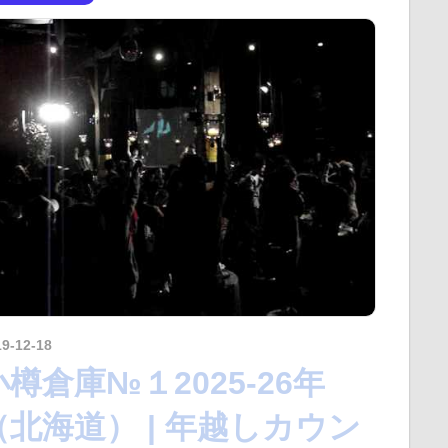
19-12-18
kurosuke
小樽倉庫№１2025-26年
（北海道） | 年越しカウン