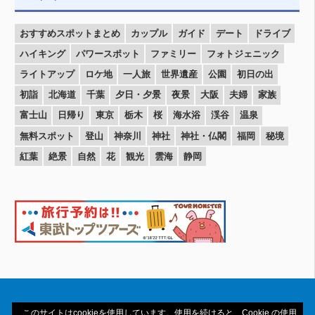
おすすめスポットまとめ
カップル
ガイド
デート
ドライブ
ハイキング
パワースポット
ファミリー
フォトジェニック
ライトアップ
ロケ地
一人旅
世界遺産
公園
初日の出
初詣
北海道
千葉
夕日・夕景
夜景
大阪
夫婦
家族
富士山
日帰り
東京
栃木
桜
海水浴
渓谷
温泉
無料スポット
登山
神奈川
神社
神社・仏閣
福岡
秘境
紅葉
絶景
自然
花
観光
雲海
静岡
このサイトはcookieを使用しています。使用を続けると、Cookie の使用