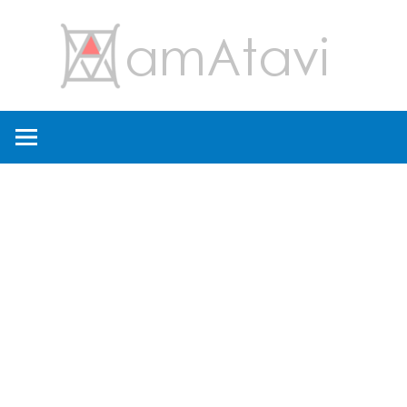
コ
amA
ン
テ
ン
旅
ツ
を
へ
見
ス
て
キ
→
ッ
旅
プ
に
出
よ
う