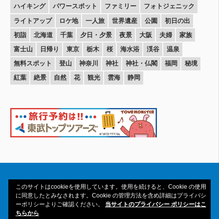
ハイキング
パワースポット
ファミリー
フォトジェニック
ライトアップ
ロケ地
一人旅
世界遺産
公園
初日の出
初詣
北海道
千葉
夕日・夕景
夜景
大阪
夫婦
家族
富士山
日帰り
東京
栃木
桜
海水浴
渓谷
温泉
無料スポット
登山
神奈川
神社
神社・仏閣
福岡
秘境
紅葉
絶景
自然
花
観光
雲海
静岡
このサイトはcookieを使用しています。使用を続けると、Cookie の使用
に同意したとみなされます。Cookie の管理方法を含め詳細はプライバシ
ーポリシーよりご確認ください。
当サイトのプライバシー ポリシーはこ
Copyright© 2016-2026amAtavi All Rights
ちらから