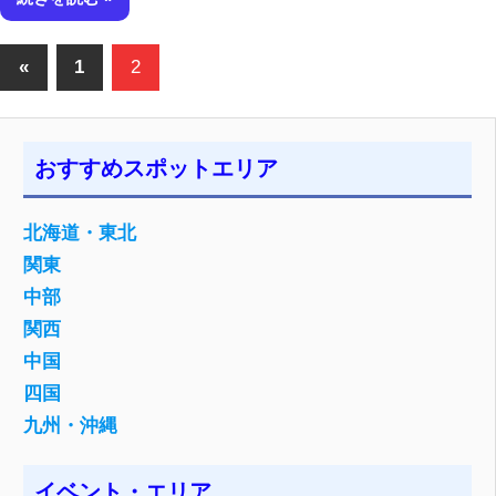
投
前
«
1
2
の
稿
記
の
事
おすすめスポットエリア
ペ
ー
北海道・東北
関東
ジ
中部
送
関西
り
中国
四国
九州・沖縄
イベント・エリア