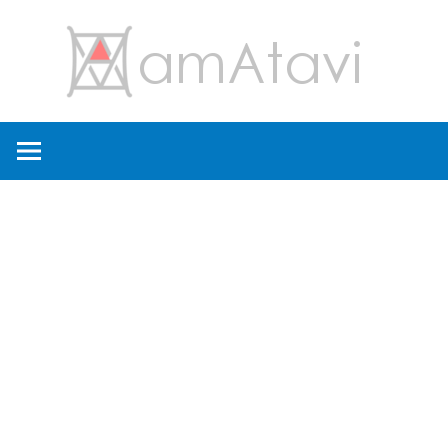
コ
amA
ン
テ
ン
旅
ツ
を
へ
見
ス
て
キ
→
ッ
旅
プ
に
出
よ
う