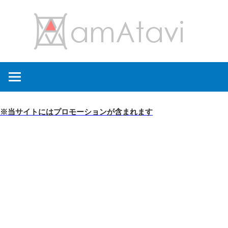
コ
amA
ン
テ
ン
旅
ツ
を
へ
見
ス
て
キ
※当サイトにはプロモーションが含まれます
→
ッ
旅
プ
に
出
よ
う