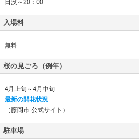
日没～20：00
入場料
無料
桜の見ごろ（例年）
4月上旬～4月中旬
最新の開花状況
（藤岡市 公式サイト）
駐車場