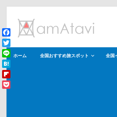
コ
ン
am
テ
ン
ツ
Facebook
旅
へ
を
Twitter
ホーム
全国おすすめ旅スポット
全国
ス
見
Line
キ
て
ッ
→
Hatena
プ
旅
Flipboard
に
Pocket
出
よ
う