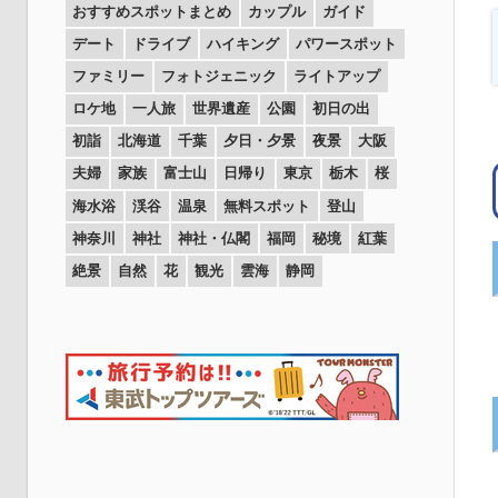
おすすめスポットまとめ
カップル
ガイド
デート
ドライブ
ハイキング
パワースポット
ファミリー
フォトジェニック
ライトアップ
ロケ地
一人旅
世界遺産
公園
初日の出
初詣
北海道
千葉
夕日・夕景
夜景
大阪
夫婦
家族
富士山
日帰り
東京
栃木
桜
海水浴
渓谷
温泉
無料スポット
登山
神奈川
神社
神社・仏閣
福岡
秘境
紅葉
絶景
自然
花
観光
雲海
静岡