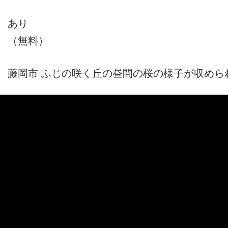
あり
（無料）
藤岡市 ふじの咲く丘の昼間の桜の様子が収めら