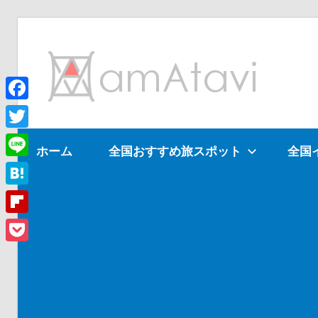
コ
ン
am
テ
ン
ツ
Facebook
旅
へ
を
Twitter
ホーム
全国おすすめ旅スポット
全国
ス
見
Line
キ
て
ッ
→
Hatena
プ
旅
Flipboard
に
Pocket
出
よ
う