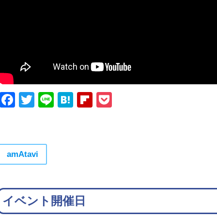
Facebook
Twitter
Line
Hatena
Flipboard
Pocket
amAtavi
イベント開催日