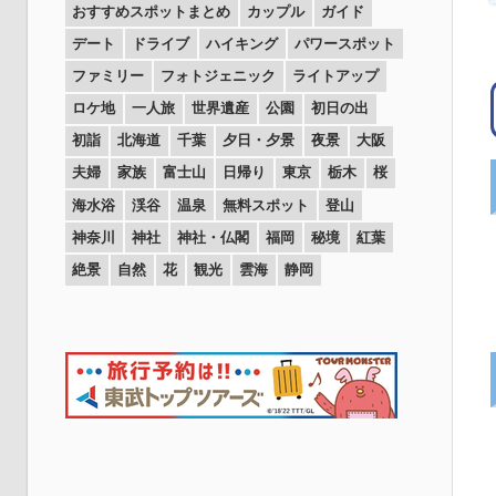
おすすめスポットまとめ
カップル
ガイド
デート
ドライブ
ハイキング
パワースポット
ファミリー
フォトジェニック
ライトアップ
ロケ地
一人旅
世界遺産
公園
初日の出
初詣
北海道
千葉
夕日・夕景
夜景
大阪
夫婦
家族
富士山
日帰り
東京
栃木
桜
海水浴
渓谷
温泉
無料スポット
登山
神奈川
神社
神社・仏閣
福岡
秘境
紅葉
絶景
自然
花
観光
雲海
静岡