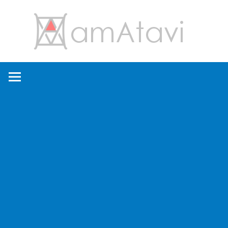
コ
amA
ン
テ
ン
旅
ツ
を
へ
見
ス
て
キ
→
ッ
旅
プ
に
出
よ
う