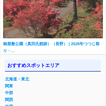
御屋敷公園（真田氏館跡）（長野） | 2026年つつじ祭
り・...
おすすめスポットエリア
北海道・東北
関東
中部
関西