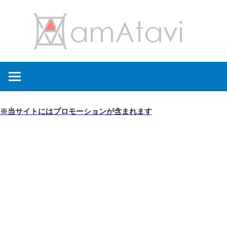
コ
amA
ン
テ
ン
旅
ツ
を
へ
見
ス
て
キ
※当サイトにはプロモーションが含まれます
→
ッ
旅
プ
に
出
よ
う