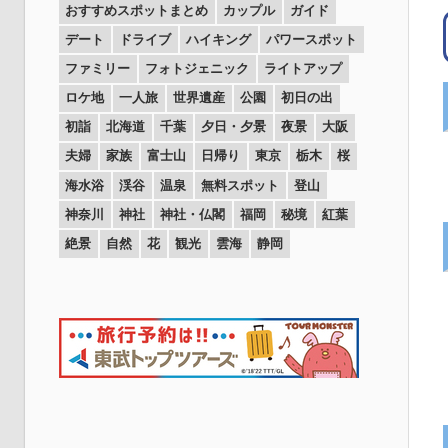
おすすめスポットまとめ
カップル
ガイド
デート
ドライブ
ハイキング
パワースポット
ファミリー
フォトジェニック
ライトアップ
ロケ地
一人旅
世界遺産
公園
初日の出
初詣
北海道
千葉
夕日・夕景
夜景
大阪
夫婦
家族
富士山
日帰り
東京
栃木
桜
海水浴
渓谷
温泉
無料スポット
登山
神奈川
神社
神社・仏閣
福岡
秘境
紅葉
絶景
自然
花
観光
雲海
静岡