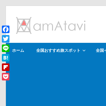
コ
ン
am
テ
ン
ツ
Facebook
旅
へ
を
Twitter
ホーム
全国おすすめ旅スポット
全国
ス
見
Line
キ
て
ッ
→
Hatena
プ
旅
Flipboard
に
Pocket
出
よ
う