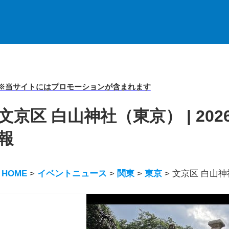
※当サイトにはプロモーションが含まれます
文京区 白山神社（東京） | 2
報
HOME
>
イベントニュース
>
関東
>
東京
>
文京区 白山神