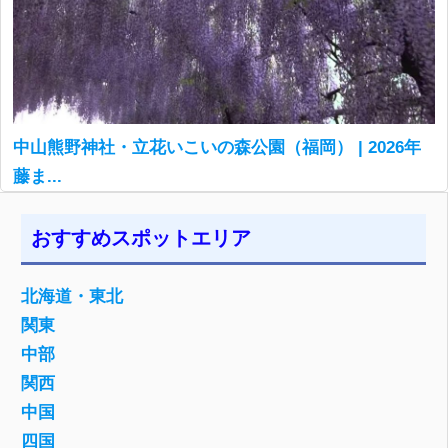
中山熊野神社・立花いこいの森公園（福岡） | 2026年
藤ま...
おすすめスポットエリア
北海道・東北
関東
中部
関西
中国
四国