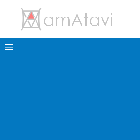
コ
amA
ン
テ
ン
旅
ツ
を
へ
見
ス
て
キ
→
ッ
旅
プ
に
出
よ
う