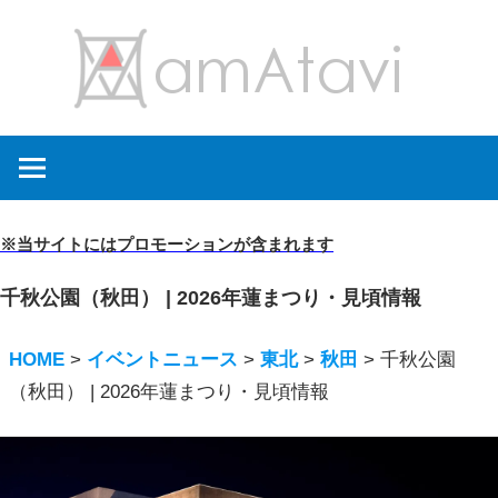
コ
amA
ン
テ
ン
旅
ツ
を
へ
見
ス
て
キ
※当サイトにはプロモーションが含まれます
→
ッ
旅
千秋公園（秋田） | 2026年蓮まつり・見頃情報
プ
に
出
HOME
>
イベントニュース
>
東北
>
秋田
>
千秋公園
よ
（秋田） | 2026年蓮まつり・見頃情報
う