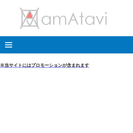
コ
amA
ン
テ
ン
旅
ツ
を
へ
見
ス
て
キ
※当サイトにはプロモーションが含まれます
→
ッ
旅
プ
に
出
よ
う