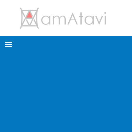
コ
amA
ン
テ
ン
旅
ツ
を
へ
見
ス
て
キ
→
ッ
旅
プ
に
出
よ
う