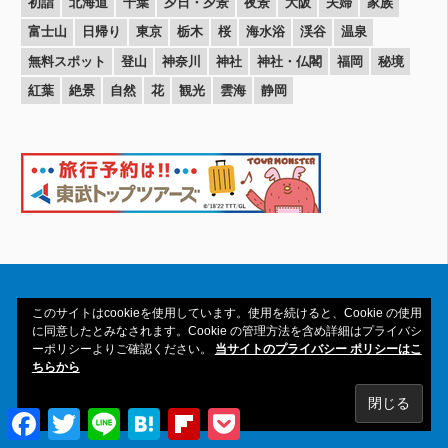
初詣
北海道
千葉
夕日・夕景
夜景
大阪
夫婦
家族
富士山
日帰り
東京
栃木
桜
海水浴
渓谷
温泉
無料スポット
登山
神奈川
神社
神社・仏閣
福岡
秘境
紅葉
絶景
自然
花
観光
雲海
静岡
このサイトはcookieを使用しています。使用を続けると、Cookie の使用
に同意したとみなされます。Cookie の管理方法を含め詳細はプライバシ
ーポリシーよりご確認ください。
当サイトのプライバシー ポリシーはこ
Copyright© 2016-2026amAtavi All Rights
ちらから
Reserved.
Facebook
Twitter
Line
Hatena
Flipboard
Pocket