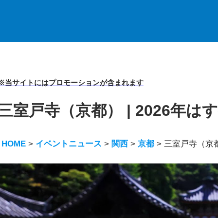
※当サイトにはプロモーションが含まれます
三室戸寺（京都） | 2026年
HOME
>
イベントニュース
>
関西
>
京都
>
三室戸寺（京都