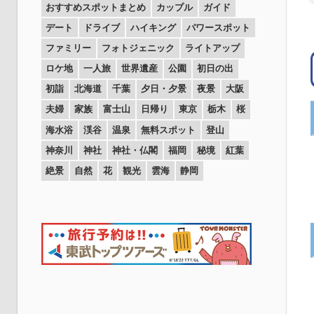
おすすめスポットまとめ
カップル
ガイド
デート
ドライブ
ハイキング
パワースポット
ファミリー
フォトジェニック
ライトアップ
ロケ地
一人旅
世界遺産
公園
初日の出
初詣
北海道
千葉
夕日・夕景
夜景
大阪
夫婦
家族
富士山
日帰り
東京
栃木
桜
海水浴
渓谷
温泉
無料スポット
登山
神奈川
神社
神社・仏閣
福岡
秘境
紅葉
絶景
自然
花
観光
雲海
静岡