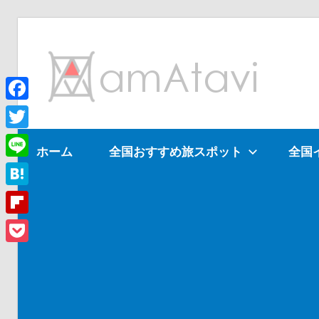
コ
ン
am
テ
ン
ツ
Facebook
旅
へ
を
Twitter
ホーム
全国おすすめ旅スポット
全国
ス
見
Line
キ
て
ッ
→
Hatena
プ
旅
Flipboard
に
Pocket
出
よ
う