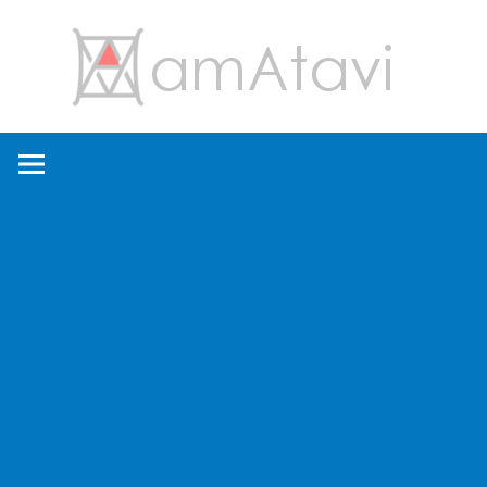
コ
amA
ン
テ
ン
旅
ツ
を
へ
見
ス
て
キ
→
ッ
旅
プ
に
出
よ
う