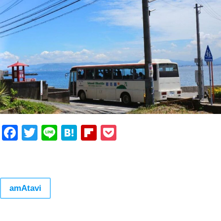
Facebook
Twitter
Line
Hatena
Flipboard
Pocket
amAtavi