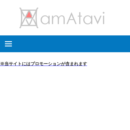
コ
amA
ン
テ
ン
旅
ツ
を
へ
見
ス
て
キ
※当サイトにはプロモーションが含まれます
→
ッ
旅
プ
に
出
よ
う