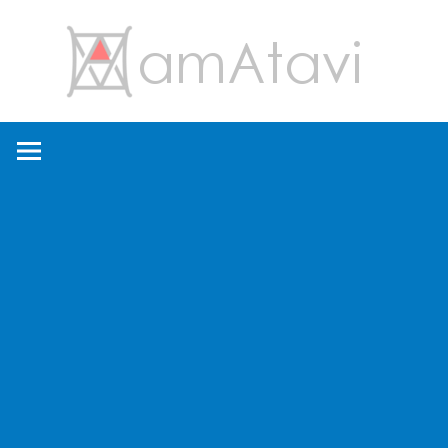
コ
amA
ン
テ
ン
旅
ツ
を
へ
見
ス
て
キ
→
ッ
旅
プ
に
出
よ
う