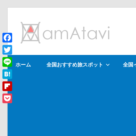
コ
ン
am
テ
ン
ツ
Facebook
旅
へ
を
Twitter
ホーム
全国おすすめ旅スポット
全国
ス
見
Line
キ
て
ッ
→
Hatena
プ
旅
Flipboard
に
Pocket
出
よ
う