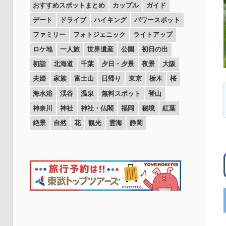
おすすめスポットまとめ
カップル
ガイド
デート
ドライブ
ハイキング
パワースポット
ファミリー
フォトジェニック
ライトアップ
ロケ地
一人旅
世界遺産
公園
初日の出
初詣
北海道
千葉
夕日・夕景
夜景
大阪
夫婦
家族
富士山
日帰り
東京
栃木
桜
海水浴
渓谷
温泉
無料スポット
登山
神奈川
神社
神社・仏閣
福岡
秘境
紅葉
絶景
自然
花
観光
雲海
静岡