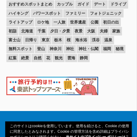
おすすめスポットまとめ
カップル
ガイド
デート
ドライブ
ハイキング
パワースポット
ファミリー
フォトジェニック
ライトアップ
ロケ地
一人旅
世界遺産
公園
初日の出
初詣
北海道
千葉
夕日・夕景
夜景
大阪
夫婦
家族
富士山
日帰り
東京
栃木
桜
海水浴
渓谷
温泉
無料スポット
登山
神奈川
神社
神社・仏閣
福岡
秘境
紅葉
絶景
自然
花
観光
雲海
静岡
このサイトはcookieを使用しています。使用を続けると、Cookie の使用
に同意したとみなされます。Cookie の管理方法を含め詳細はプライバシ