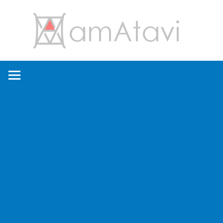
コ
amA
ン
テ
ン
旅
ツ
を
へ
見
ス
て
キ
→
ッ
旅
プ
に
出
よ
う