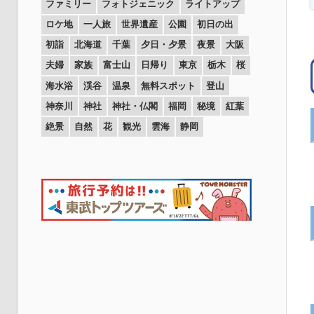
ファミリー
フォトジェニック
ライトアップ
ロケ地
一人旅
世界遺産
公園
初日の出
初詣
北海道
千葉
夕日・夕景
夜景
大阪
夫婦
家族
富士山
日帰り
東京
栃木
桜
海水浴
渓谷
温泉
無料スポット
登山
神奈川
神社
神社・仏閣
福岡
秘境
紅葉
絶景
自然
花
観光
雲海
静岡