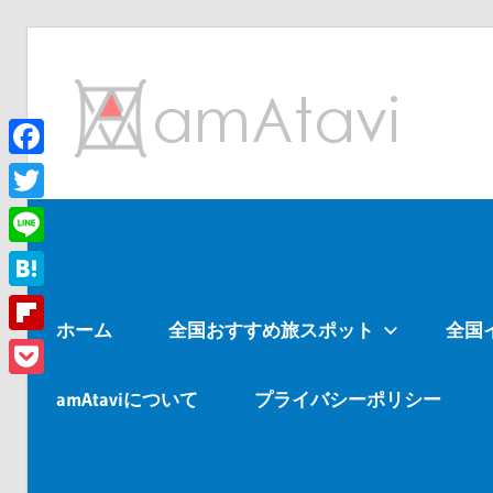
コ
ン
am
テ
ン
ツ
Facebook
旅
へ
を
Twitter
ス
見
Line
キ
て
ッ
→
Hatena
ホーム
全国おすすめ旅スポット
全国
プ
旅
Flipboard
に
Pocket
出
amAtaviについて
プライバシーポリシー
よ
う