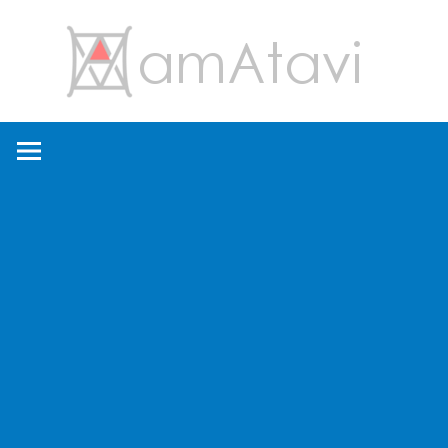
コ
amA
ン
テ
ン
旅
ツ
を
へ
見
ス
て
キ
→
ッ
旅
プ
に
出
よ
う