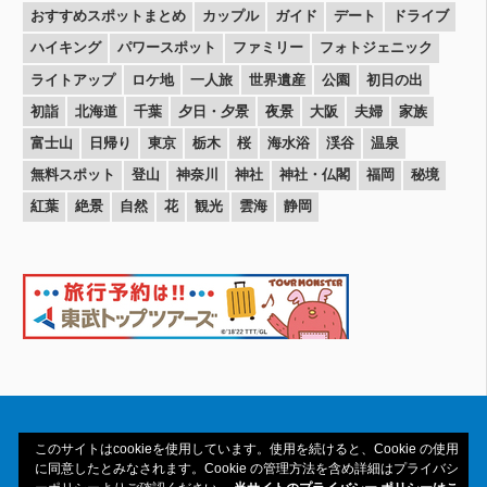
おすすめスポットまとめ
カップル
ガイド
デート
ドライブ
ハイキング
パワースポット
ファミリー
フォトジェニック
ライトアップ
ロケ地
一人旅
世界遺産
公園
初日の出
初詣
北海道
千葉
夕日・夕景
夜景
大阪
夫婦
家族
富士山
日帰り
東京
栃木
桜
海水浴
渓谷
温泉
無料スポット
登山
神奈川
神社
神社・仏閣
福岡
秘境
紅葉
絶景
自然
花
観光
雲海
静岡
このサイトはcookieを使用しています。使用を続けると、Cookie の使用
に同意したとみなされます。Cookie の管理方法を含め詳細はプライバシ