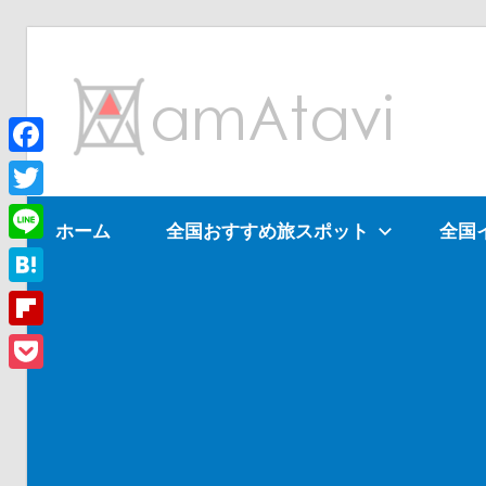
コ
ン
am
テ
ン
ツ
Facebook
旅
へ
を
Twitter
ホーム
全国おすすめ旅スポット
全国
ス
見
Line
キ
て
ッ
→
Hatena
プ
旅
Flipboard
に
Pocket
出
よ
う