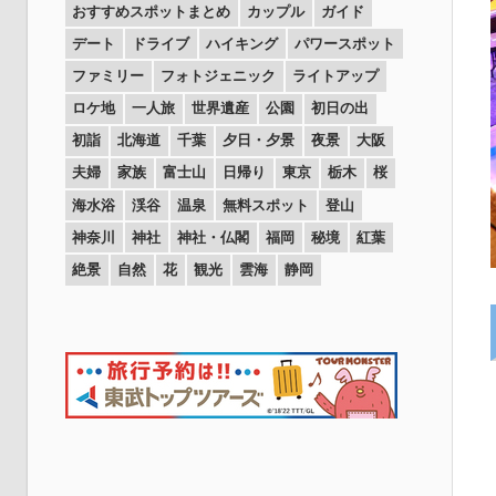
おすすめスポットまとめ
カップル
ガイド
デート
ドライブ
ハイキング
パワースポット
ファミリー
フォトジェニック
ライトアップ
ロケ地
一人旅
世界遺産
公園
初日の出
初詣
北海道
千葉
夕日・夕景
夜景
大阪
夫婦
家族
富士山
日帰り
東京
栃木
桜
海水浴
渓谷
温泉
無料スポット
登山
神奈川
神社
神社・仏閣
福岡
秘境
紅葉
絶景
自然
花
観光
雲海
静岡