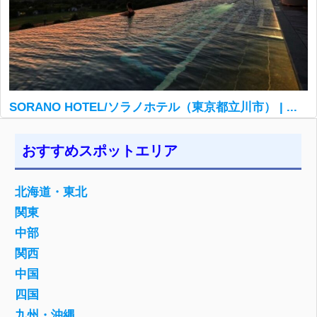
SORANO HOTEL/ソラノホテル（東京都立川市） | ...
おすすめスポットエリア
北海道・東北
関東
中部
関西
中国
四国
九州・沖縄