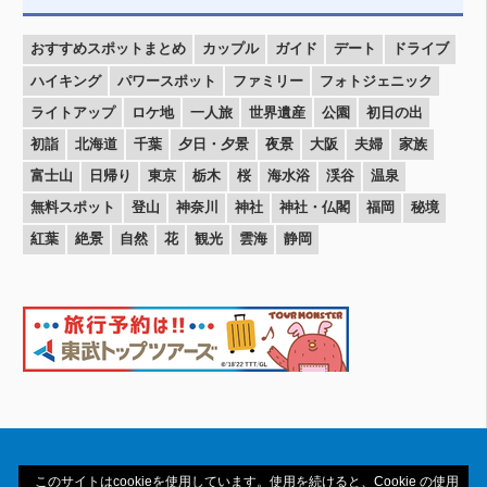
おすすめスポットまとめ
カップル
ガイド
デート
ドライブ
ハイキング
パワースポット
ファミリー
フォトジェニック
ライトアップ
ロケ地
一人旅
世界遺産
公園
初日の出
初詣
北海道
千葉
夕日・夕景
夜景
大阪
夫婦
家族
富士山
日帰り
東京
栃木
桜
海水浴
渓谷
温泉
無料スポット
登山
神奈川
神社
神社・仏閣
福岡
秘境
紅葉
絶景
自然
花
観光
雲海
静岡
このサイトはcookieを使用しています。使用を続けると、Cookie の使用