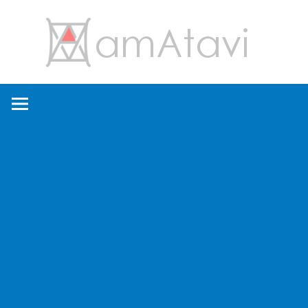
コ
amA
ン
テ
ン
旅
ツ
を
へ
見
ス
て
キ
→
ッ
旅
プ
に
出
よ
う