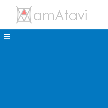
コ
amA
ン
テ
ン
旅
ツ
を
へ
見
ス
て
キ
→
ッ
旅
プ
に
出
よ
う