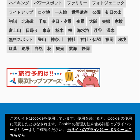
ハイキング
パワースポット
ファミリー
フォトジェニック
ライトアップ
ロケ地
一人旅
世界遺産
公園
初日の出
初詣
北海道
千葉
夕日・夕景
夜景
大阪
夫婦
家族
富士山
日帰り
東京
栃木
桜
海水浴
渓谷
温泉
無料スポット
登山
神奈川
神社
神社・仏閣
福岡
秘境
紅葉
絶景
自然
花
観光
雲海
静岡
このサイトはcookieを使用しています。使用を続けると、Cookie の使用
に同意したとみなされます。Cookie の管理方法を含め詳細はプライバシ
ーポリシーよりご確認ください。
当サイトのプライバシー ポリシーはこ
Copyright© 2016-2026amAtavi All Rights
ちらから