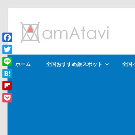
コ
ン
am
テ
ン
ツ
Facebook
旅
へ
を
Twitter
ホーム
全国おすすめ旅スポット
全国
ス
見
Line
キ
て
ッ
→
Hatena
プ
旅
Flipboard
に
Pocket
出
よ
う