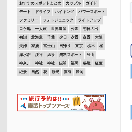
おすすめスポットまとめ
カップル
ガイド
デート
ドライブ
ハイキング
パワースポット
ファミリー
フォトジェニック
ライトアップ
ロケ地
一人旅
世界遺産
公園
初日の出
初詣
北海道
千葉
夕日・夕景
夜景
大阪
夫婦
家族
富士山
日帰り
東京
栃木
桜
海水浴
渓谷
温泉
無料スポット
登山
神奈川
神社
神社・仏閣
福岡
秘境
紅葉
絶景
自然
花
観光
雲海
静岡