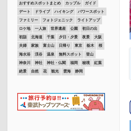
おすすめスポットまとめ
カップル
ガイド
デート
ドライブ
ハイキング
パワースポット
ファミリー
フォトジェニック
ライトアップ
ロケ地
一人旅
世界遺産
公園
初日の出
初詣
北海道
千葉
夕日・夕景
夜景
大阪
夫婦
家族
富士山
日帰り
東京
栃木
桜
海水浴
渓谷
温泉
無料スポット
登山
神奈川
神社
神社・仏閣
福岡
秘境
紅葉
絶景
自然
花
観光
雲海
静岡