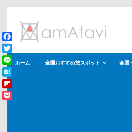
コ
ン
am
テ
ン
ツ
Facebook
旅
へ
を
Twitter
ホーム
全国おすすめ旅スポット
全国
ス
見
Line
キ
て
ッ
→
Hatena
プ
旅
Flipboard
に
Pocket
出
よ
う