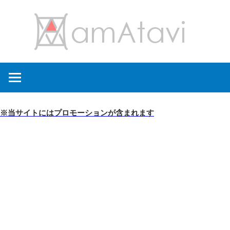
コ
amA
ン
テ
ン
旅
ツ
を
へ
見
ス
て
キ
※当サイトにはプロモーションが含まれます
→
ッ
旅
プ
に
出
よ
う