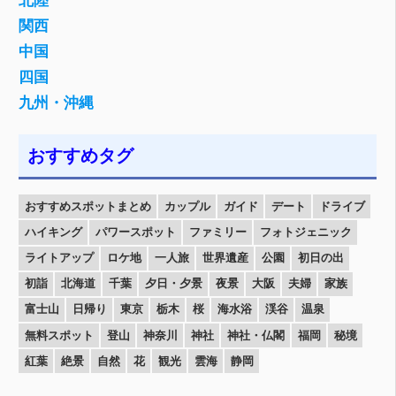
北陸
関西
中国
四国
九州・沖縄
おすすめタグ
おすすめスポットまとめ
カップル
ガイド
デート
ドライブ
ハイキング
パワースポット
ファミリー
フォトジェニック
ライトアップ
ロケ地
一人旅
世界遺産
公園
初日の出
初詣
北海道
千葉
夕日・夕景
夜景
大阪
夫婦
家族
富士山
日帰り
東京
栃木
桜
海水浴
渓谷
温泉
無料スポット
登山
神奈川
神社
神社・仏閣
福岡
秘境
紅葉
絶景
自然
花
観光
雲海
静岡