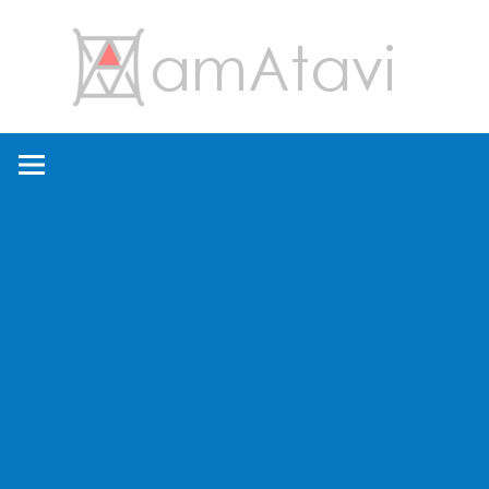
コ
amA
ン
テ
ン
旅
ツ
を
へ
見
ス
て
キ
→
ッ
旅
プ
に
出
よ
う