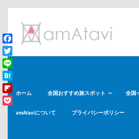
コ
ン
am
テ
ン
ツ
Facebook
旅
へ
を
Twitter
ス
見
Line
キ
て
ッ
→
Hatena
ホーム
全国おすすめ旅スポット
全国
プ
旅
Flipboard
に
Pocket
出
amAtaviについて
プライバシーポリシー
よ
う