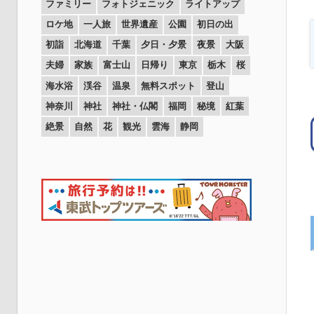
ファミリー
フォトジェニック
ライトアップ
ロケ地
一人旅
世界遺産
公園
初日の出
初詣
北海道
千葉
夕日・夕景
夜景
大阪
夫婦
家族
富士山
日帰り
東京
栃木
桜
海水浴
渓谷
温泉
無料スポット
登山
神奈川
神社
神社・仏閣
福岡
秘境
紅葉
絶景
自然
花
観光
雲海
静岡