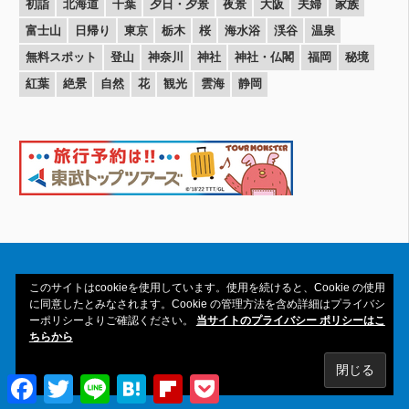
初詣
北海道
千葉
夕日・夕景
夜景
大阪
夫婦
家族
富士山
日帰り
東京
栃木
桜
海水浴
渓谷
温泉
無料スポット
登山
神奈川
神社
神社・仏閣
福岡
秘境
紅葉
絶景
自然
花
観光
雲海
静岡
このサイトはcookieを使用しています。使用を続けると、Cookie の使用
に同意したとみなされます。Cookie の管理方法を含め詳細はプライバシ
ーポリシーよりご確認ください。
当サイトのプライバシー ポリシーはこ
Copyright© 2016-2026amAtavi All Rights
ちらから
Reserved.
Facebook
Twitter
Line
Hatena
Flipboard
Pocket