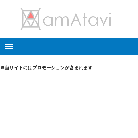
コ
amA
ン
テ
ン
旅
ツ
を
へ
見
ス
て
キ
※当サイトにはプロモーションが含まれます
→
ッ
旅
プ
に
出
よ
う