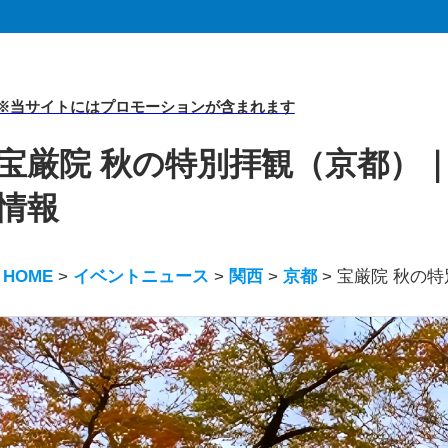
※当サイトにはプロモーションが含まれます
宝厳院 秋の特別拝観（京都）｜
情報
HOME
>
イベントニュース
>
関西
>
京都
>
宝厳院 秋の特