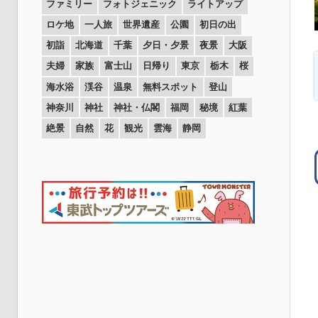
ファミリー
フォトジェニック
ライトアップ
ロケ地
一人旅
世界遺産
公園
初日の出
初詣
北海道
千葉
夕日・夕景
夜景
大阪
夫婦
家族
富士山
日帰り
東京
栃木
桜
海水浴
渓谷
温泉
無料スポット
登山
神奈川
神社
神社・仏閣
福岡
秘境
紅葉
絶景
自然
花
観光
雲海
静岡