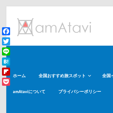
コ
ン
am
テ
ン
ツ
Facebook
旅
へ
を
Twitter
ス
見
Line
キ
て
ッ
→
Hatena
ホーム
全国おすすめ旅スポット
全国
プ
旅
Flipboard
に
Pocket
出
amAtaviについて
プライバシーポリシー
よ
う