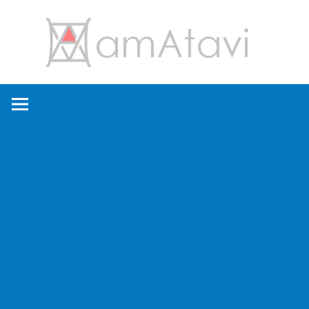
コ
amA
ン
テ
ン
旅
ツ
を
へ
見
ス
て
キ
→
ッ
旅
プ
に
出
よ
う