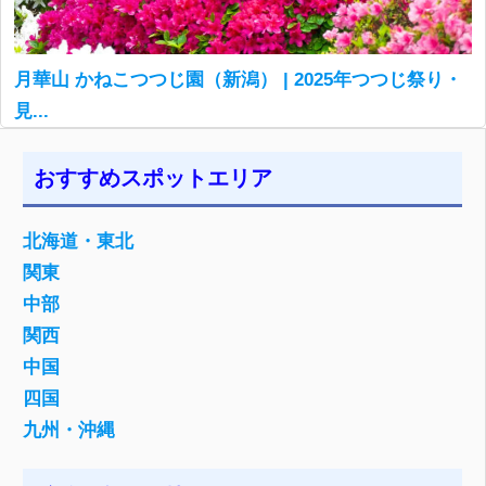
月華山 かねこつつじ園（新潟） | 2025年つつじ祭り・
見...
おすすめスポットエリア
北海道・東北
関東
中部
関西
中国
四国
九州・沖縄