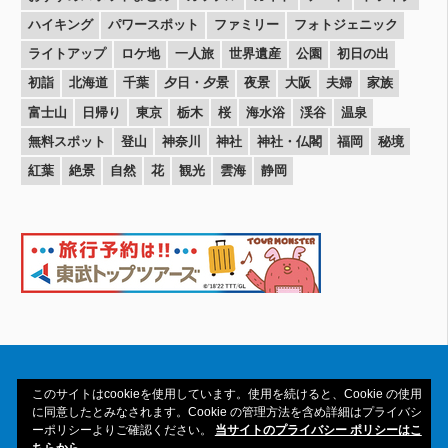
ハイキング
パワースポット
ファミリー
フォトジェニック
ライトアップ
ロケ地
一人旅
世界遺産
公園
初日の出
初詣
北海道
千葉
夕日・夕景
夜景
大阪
夫婦
家族
富士山
日帰り
東京
栃木
桜
海水浴
渓谷
温泉
無料スポット
登山
神奈川
神社
神社・仏閣
福岡
秘境
紅葉
絶景
自然
花
観光
雲海
静岡
このサイトはcookieを使用しています。使用を続けると、Cookie の使用
に同意したとみなされます。Cookie の管理方法を含め詳細はプライバシ
ーポリシーよりご確認ください。
当サイトのプライバシー ポリシーはこ
Copyright© 2016-2026amAtavi All Rights