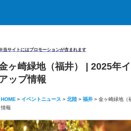
※当サイトにはプロモーションが含まれます
金ヶ崎緑地（福井） | 2025
アップ情報
HOME
>
イベントニュース
>
北陸
>
福井
>
金ヶ崎緑地（福
情報