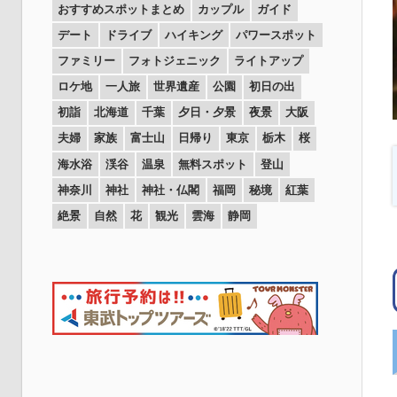
おすすめスポットまとめ
カップル
ガイド
デート
ドライブ
ハイキング
パワースポット
ファミリー
フォトジェニック
ライトアップ
ロケ地
一人旅
世界遺産
公園
初日の出
初詣
北海道
千葉
夕日・夕景
夜景
大阪
夫婦
家族
富士山
日帰り
東京
栃木
桜
海水浴
渓谷
温泉
無料スポット
登山
神奈川
神社
神社・仏閣
福岡
秘境
紅葉
絶景
自然
花
観光
雲海
静岡