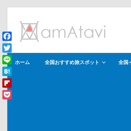
コ
ン
am
テ
ン
ツ
Facebook
旅
へ
を
Twitter
ホーム
全国おすすめ旅スポット
全国
ス
見
Line
キ
て
ッ
→
Hatena
プ
旅
Flipboard
に
Pocket
出
よ
う