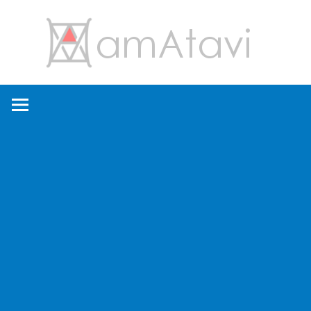
コ
amA
ン
テ
ン
旅
ツ
を
へ
見
ス
て
キ
→
ッ
旅
プ
に
出
よ
う