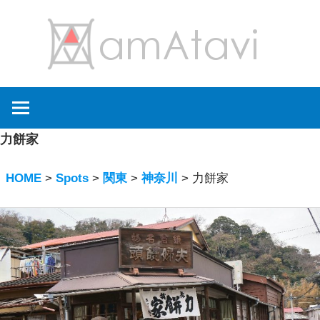
コ
amA
ン
テ
ン
旅
ツ
を
へ
見
ス
力餅家
て
キ
→
ッ
HOME
>
Spots
>
関東
>
神奈川
>
力餅家
旅
プ
に
出
よ
う