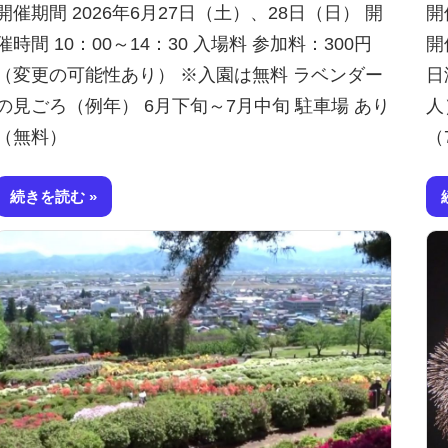
開催期間 2026年6月27日（土）、28日（日） 開
開
催時間 10：00～14：30 入場料 参加料：300円
開
（変更の可能性あり） ※入園は無料 ラベンダー
日
の見ごろ（例年） 6月下旬～7月中旬 駐車場 あり
人
（無料）
（
続きを読む