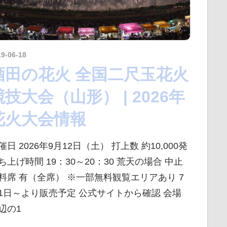
19-06-18
kurosuke
酒田の花火 全国二尺玉花火
競技大会（山形） | 2026年
花火大会情報
催日 2026年9月12日（土） 打上数 約10,000発
ち上げ時間 19：30～20：30 荒天の場合 中止
料席 有（全席） ※一部無料観覧エリアあり 7
1日～より販売予定 公式サイトから確認 会場
辺の1