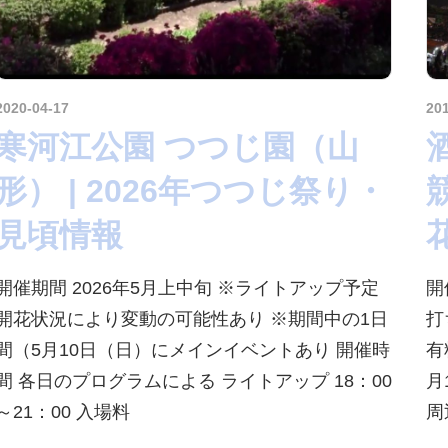
2020-04-17
kurosuke
20
寒河江公園 つつじ園（山
形） | 2026年つつじ祭り・
見頃情報
開催期間 2026年5月上中旬 ※ライトアップ予定
開
開花状況により変動の可能性あり ※期間中の1日
打
間（5月10日（日）にメインイベントあり 開催時
有
間 各日のプログラムによる ライトアップ 18：00
月
～21：00 入場料
周