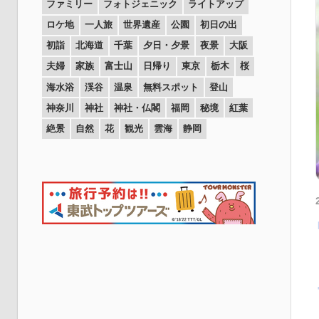
ファミリー
フォトジェニック
ライトアップ
ロケ地
一人旅
世界遺産
公園
初日の出
初詣
北海道
千葉
夕日・夕景
夜景
大阪
夫婦
家族
富士山
日帰り
東京
栃木
桜
海水浴
渓谷
温泉
無料スポット
登山
神奈川
神社
神社・仏閣
福岡
秘境
紅葉
絶景
自然
花
観光
雲海
静岡