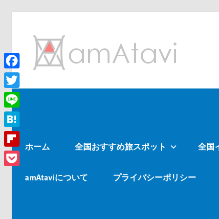
コ
ン
am
テ
ン
ツ
Facebook
旅
へ
を
Twitter
ス
見
Line
キ
て
ッ
→
Hatena
ホーム
全国おすすめ旅スポット
全国
プ
旅
Flipboard
に
Pocket
出
amAtaviについて
プライバシーポリシー
よ
う