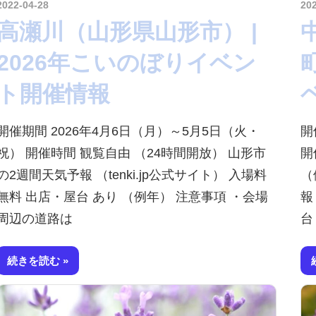
2022-04-28
kurosuke
20
高瀬川（山形県山形市） |
2026年こいのぼりイベン
ト開催情報
開催期間 2026年4月6日（月）～5月5日（火・
開
祝） 開催時間 観覧自由 （24時間開放） 山形市
開
の2週間天気予報 （tenki.jp公式サイト） 入場料
（
無料 出店・屋台 あり （例年） 注意事項 ・会場
報
周辺の道路は
台
続きを読む