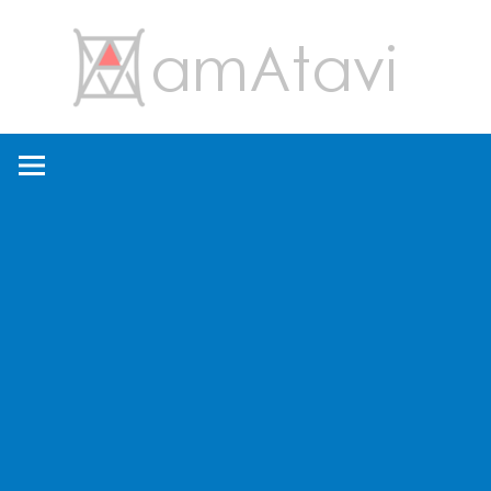
コ
amA
ン
テ
ン
旅
ツ
を
へ
見
ス
て
キ
→
ッ
旅
プ
に
出
よ
う