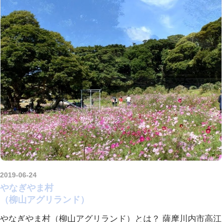
2019-06-24
kurosuke
やなぎやま村
（柳山アグリランド）
やなぎやま村（柳山アグリランド）とは？ 薩摩川内市高江