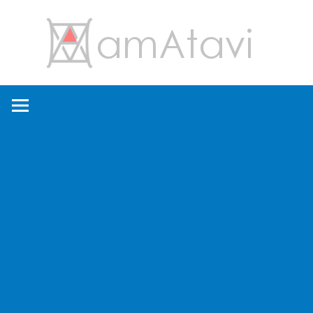
コ
amA
ン
テ
ン
旅
ツ
を
へ
見
ス
て
キ
→
ッ
旅
プ
に
出
よ
う