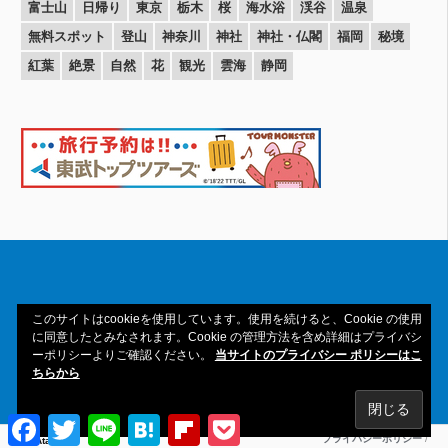
富士山
日帰り
東京
栃木
桜
海水浴
渓谷
温泉
無料スポット
登山
神奈川
神社
神社・仏閣
福岡
秘境
紅葉
絶景
自然
花
観光
雲海
静岡
このサイトはcookieを使用しています。使用を続けると、Cookie の使用
Copyright© 2016-2026amAtavi All Rights
に同意したとみなされます。Cookie の管理方法を含め詳細はプライバシ
ーポリシーよりご確認ください。
当サイトのプライバシー ポリシーはこ
Reserved.
ちらから
Facebook
Twitter
Line
Hatena
Flipboard
Pocket
プライバシーポリシー
/
amAtavi