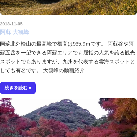
2018-11-05
kurosuke
阿蘇 大観峰
阿蘇北外輪山の最高峰で標高は935.9ｍです。 阿蘇谷や阿
蘇五岳を一望できる阿蘇エリアでも屈指の人気を誇る観光
スポットでもありますが、九州を代表する雲海スポットと
しても有名です。 大観峰の動画紹介
続きを読む