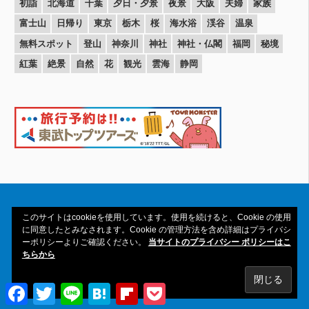
初詣
北海道
千葉
夕日・夕景
夜景
大阪
夫婦
家族
富士山
日帰り
東京
栃木
桜
海水浴
渓谷
温泉
無料スポット
登山
神奈川
神社
神社・仏閣
福岡
秘境
紅葉
絶景
自然
花
観光
雲海
静岡
このサイトはcookieを使用しています。使用を続けると、Cookie の使用
に同意したとみなされます。Cookie の管理方法を含め詳細はプライバシ
ーポリシーよりご確認ください。
当サイトのプライバシー ポリシーはこ
Copyright© 2016-2026amAtavi All Rights
ちらから
Reserved.
Facebook
Twitter
Line
Hatena
Flipboard
Pocket