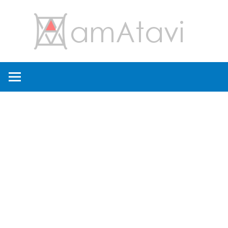
コ
amA
ン
テ
ン
旅
ツ
を
へ
見
ス
て
キ
→
ッ
旅
プ
に
出
よ
う