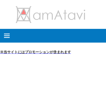
コ
amA
ン
テ
ン
旅
ツ
を
へ
見
ス
て
キ
※当サイトにはプロモーションが含まれます
→
ッ
旅
プ
に
出
よ
う