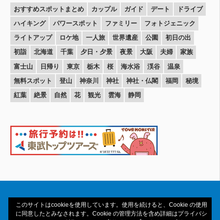
おすすめスポットまとめ
カップル
ガイド
デート
ドライブ
ハイキング
パワースポット
ファミリー
フォトジェニック
ライトアップ
ロケ地
一人旅
世界遺産
公園
初日の出
初詣
北海道
千葉
夕日・夕景
夜景
大阪
夫婦
家族
富士山
日帰り
東京
栃木
桜
海水浴
渓谷
温泉
無料スポット
登山
神奈川
神社
神社・仏閣
福岡
秘境
紅葉
絶景
自然
花
観光
雲海
静岡
このサイトはcookieを使用しています。使用を続けると、Cookie の使用
に同意したとみなされます。Cookie の管理方法を含め詳細はプライバシ