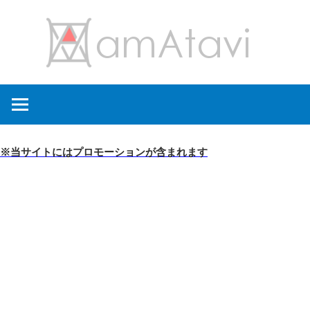
コ
amA
ン
テ
ン
旅
ツ
を
へ
見
ス
て
キ
※当サイトにはプロモーションが含まれます
→
ッ
旅
プ
に
出
よ
う