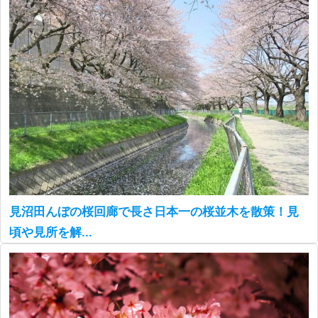
見沼田んぼの桜回廊で長さ日本一の桜並木を散策！見
頃や見所を解...